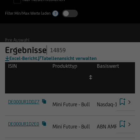
Filter Min/Max Werte laden
?
Ihre Auswahl
Ergebnisse
14859
Excel-Bericht
Tabellenansicht verwalten
ISIN
Produkttyp
Basiswert
DE000UR1DDZ7
Mini Future - Bull
Nasdaq-100® Inde
DE000UR1D2E0
Mini Future - Bull
ABN AMRO Group N.