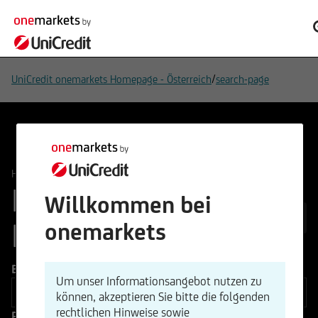
/
UniCredit onemarkets Homepage - Österreich
search-page
/
Hebel
Knockout Produkte
Knockout
Willkommen bei
50.575
Produkte
onemarkets
Basiswert
Um unser Informationsangebot nutzen zu
können, akzeptieren Sie bitte die folgenden
rechtlichen Hinweise sowie
Produkttyp