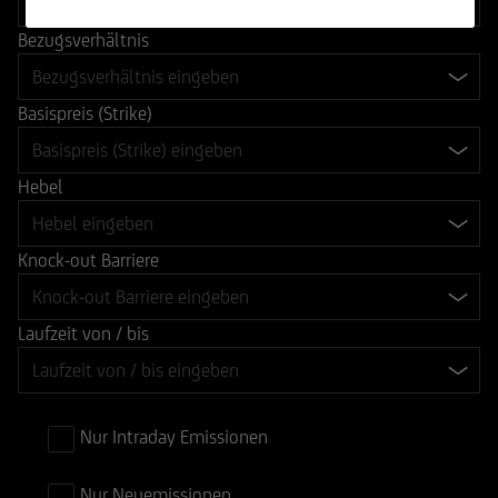
Bezugsverhältnis
Basispreis (Strike)
Hebel
Knock-out Barriere
Laufzeit von / bis
Nur Intraday Emissionen
Nur Neuemissionen