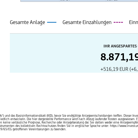
Gesamte Anlage
Gesamte Einzahlungen
Ein
IHR ANGESPARTES
8.871,1
+516,19 EUR (+6
ds“) und das Basisinformationsblatt (KID), bevor Sie endgültige Anlageentscheidungen treffen. Dieser In
rschiedlich entwickeln. Die hier dargestellte Performance wird nach Abzug laufender Kosten ausgewies
en keine verlässliche Prognose, Recherche oder Anlageberatung dar. Sie stellen weder eine Anlageemp
rumenten des kollektiven Rechtsschutzes finden Sie in englischer Sprache unter: https://www.invest.uni
09/65/EG getroffenen Vereinbarungen zu beenden.