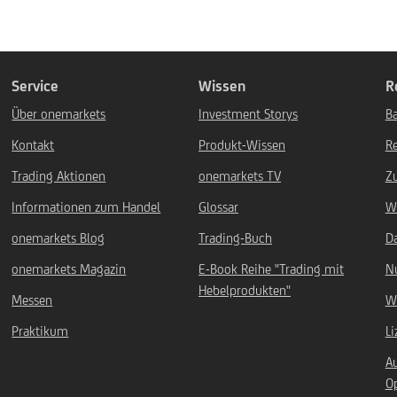
Service
Wissen
R
Über onemarkets
Investment Storys
Ba
Kontakt
Produkt-Wissen
R
Trading Aktionen
onemarkets TV
Z
Informationen zum Handel
Glossar
W
onemarkets Blog
Trading-Buch
D
onemarkets Magazin
E-Book Reihe "Trading mit
N
Hebelprodukten"
Messen
W
Praktikum
L
A
O