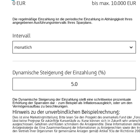
0 EUR
bis max.
10.000 EUR
Die regelmäßige Einzahlung ist die periodische Einzahlung in Abhängigkeit Ihres
angegebenen Ausführungsintervalls Ihres Sparplans.
Intervall
monatlich
Dynamische Steigerung der Einzahlung (%)
Die Dynamische Steigerung der Einzahlung stellt eine schrittweise prozentuale
Erhöhung der Sparraten dar - zum Beispiel als Inflationsausgleich, oder um den
Vermögensaufbau zu beschleunigen.
Hinweis zu der unverbindlichen Beispielrechnung:
Dies ist eine Marketingmitteilung. Bitte lesen Sie den Prospekt des onemarkets Fund (der „Fon
lässt keine Prognose für zukünftige Kursverläufe zu. Kurse können sich in Zukunft sehr unte
ausgeschlossen. Gebühren und Kosten schmälern die Anlagerendite. Diese Informationen stell
Anlagestrategie dar. Eine Zusammenfassung der Informationen zu Anlegerrechten sowie den Inst
den Vertrieb ihrer Organismen für gemeinsame Anlagen gemäß Artikel 93a der Richtlinie 20