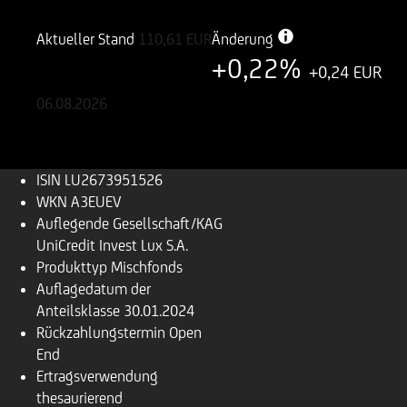
LU2673951526
A3EUEV
Aktueller Stand
110,61
EUR
Änderung
+0,22%
+0,24 EUR
06.08.2026
ISIN
LU2673951526
WKN
A3EUEV
Auflegende Gesellschaft/KAG
UniCredit Invest Lux S.A.
Produkttyp
Mischfonds
Auflagedatum der
Anteilsklasse
30.01.2024
Rückzahlungs­termin
Open
End
Ertragsverwendung
thesaurierend