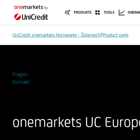
PRODUKTE
TOOLS
ONEMA
/
UniCredit onemarkets Homepage - Österreich
Product page
Zur Watchlist hinzufügen
Fragen
Kontakt
onemarkets UC Europ
ISIN
WKN