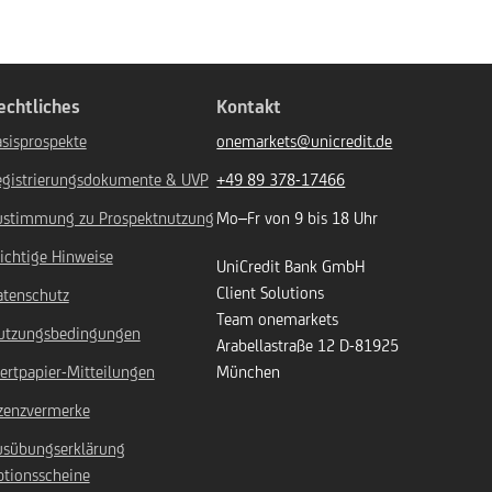
echtliches
Kontakt
sisprospekte
onemarkets@unicredit.de
egistrierungsdokumente & UVP
+49 89 378-17466
ustimmung zu Prospektnutzung
Mo–Fr von 9 bis 18 Uhr
ichtige Hinweise
UniCredit Bank GmbH
Client Solutions
atenschutz
Team onemarkets
utzungsbedingungen
Arabellastraße 12
D-81925
ertpapier-Mitteilungen
München
izenzvermerke
usübungserklärung
ptionsscheine