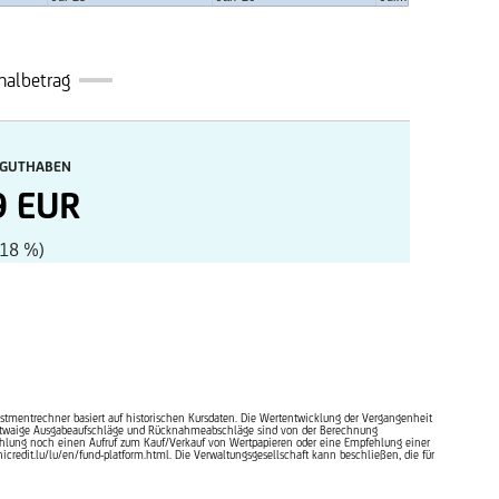
malbetrag
 GUTHABEN
9 EUR
,18 %)
vestmentrechner basiert auf historischen Kursdaten. Die Wertentwicklung der Vergangenheit
en. Etwaige Ausgabeaufschläge und Rücknahmeabschläge sind von der Berechnung
fehlung noch einen Aufruf zum Kauf/Verkauf von Wertpapieren oder eine Empfehlung einer
credit.lu/lu/en/fund-platform.html. Die Verwaltungsgesellschaft kann beschließen, die für