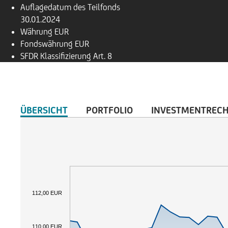
Auflagedatum des Teilfonds
30.01.2024
Währung
EUR
Fondswährung
EUR
SFDR Klassifizierung
Art. 8
ÜBERSICHT
PORTFOLIO
INVESTMENTREC
112,00 EUR
110,00 EUR