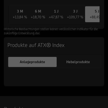
3 M
6 M
1 J
3 J
5 J
+13,84 %
+18,70 %
+47,87 %
+109,77 %
+88,49 %
Historische Beobachtungen stellen keinen verlässlichen Indikator für die
zukünftige Entwicklung dar.
Produkte auf ATX® Index
Anlageprodukte
Hebelprodukte