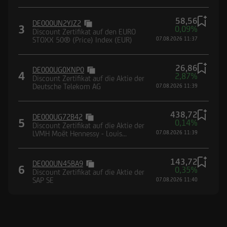
58,56
DE000UN2YJZ2
3
0,09%
Discount Zertifikat auf den EURO
STOXX 50® (Price) Index (EUR)
07.08.2026 11:37
26,86
DE000UG0XNP0
4
2,87%
Discount Zertifikat auf die Aktie der
Deutsche Telekom AG
07.08.2026 11:39
438,72
DE000UG72B42
5
0,14%
Discount Zertifikat auf die Aktie der
LVMH Moët Hennessy - Louis
07.08.2026 11:39
Vuitton SE
143,72
DE000UN45BA9
6
0,35%
Discount Zertifikat auf die Aktie der
SAP SE
07.08.2026 11:40