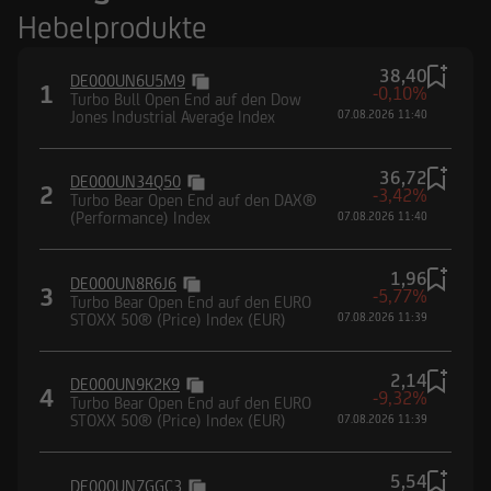
Hebelprodukte
38,40
DE000UN6U5M9
1
-0,10%
Turbo Bull Open End auf den Dow
Jones Industrial Average Index
07.08.2026 11:40
36,72
DE000UN34Q50
2
-3,42%
Turbo Bear Open End auf den DAX®
(Performance) Index
07.08.2026 11:40
1,96
DE000UN8R6J6
3
-5,77%
Turbo Bear Open End auf den EURO
STOXX 50® (Price) Index (EUR)
07.08.2026 11:39
2,14
DE000UN9K2K9
4
-9,32%
Turbo Bear Open End auf den EURO
STOXX 50® (Price) Index (EUR)
07.08.2026 11:39
5,54
DE000UN7GGC3