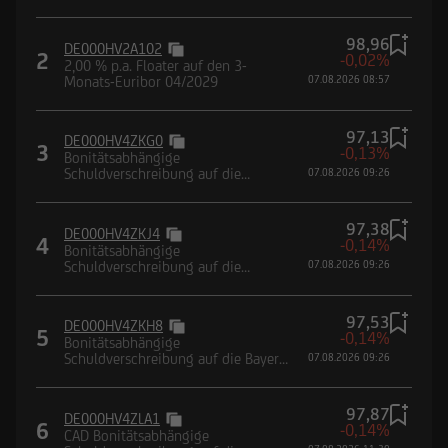
Deutsche Lufthansa AG
98,96
DE000HV2A102
2
-0,02%
2,00 % p.a. Floater auf den 3-
Monats-Euribor 04/2029
07.08.2026 08:57
97,13
DE000HV4ZKG0
3
-0,13%
Bonitätsabhängige
Schuldverschreibung auf die
07.08.2026 09:26
Heidelberg Materials AG
97,38
DE000HV4ZKJ4
4
-0,14%
Bonitätsabhängige
Schuldverschreibung auf die
07.08.2026 09:26
Mercedes-Benz Group AG
97,53
DE000HV4ZKH8
5
-0,14%
Bonitätsabhängige
Schuldverschreibung auf die Bayer
07.08.2026 09:26
AG
97,87
DE000HV4ZLA1
6
-0,14%
CAD Bonitätsabhängige