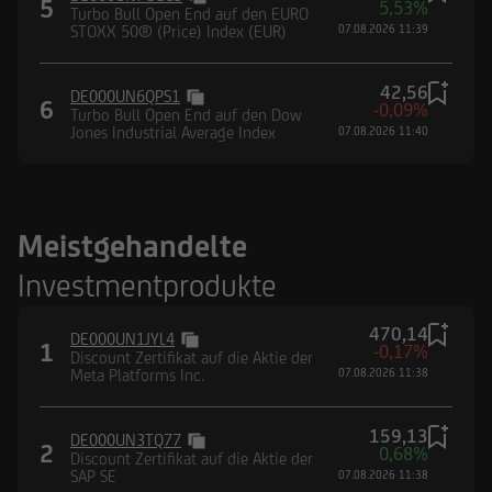
5
5,53%
Turbo Bull Open End auf den EURO
STOXX 50® (Price) Index (EUR)
07.08.2026 11:39
42,56
DE000UN6QPS1
6
-0,09%
Turbo Bull Open End auf den Dow
Jones Industrial Average Index
07.08.2026 11:40
Meistgehandelte
Investmentprodukte
470,14
DE000UN1JYL4
1
-0,17%
Discount Zertifikat auf die Aktie der
Meta Platforms Inc.
07.08.2026 11:38
159,13
DE000UN3TQ77
2
0,68%
Discount Zertifikat auf die Aktie der
SAP SE
07.08.2026 11:38