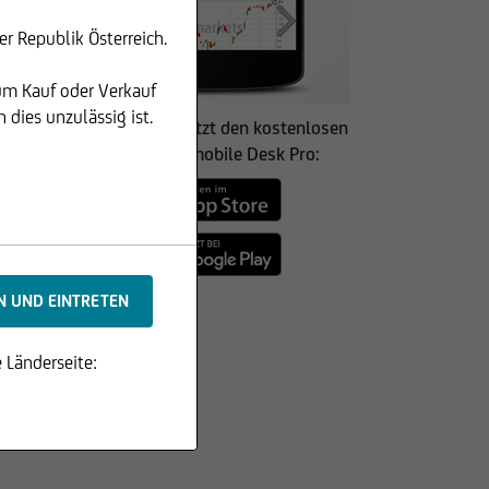
r Republik Österreich.
um Kauf oder Verkauf
dies unzulässig ist.
Holen Sie sich jetzt den kostenlosen
onemarkets mobile Desk Pro:
 Länderseite: