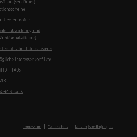
usübungserklärung
ptionsscheine
ittentenprofile
ankenabwicklung und
äubigerbeteiligung
stematischer Internalisierer
gliche Interessenkonflikte
FID II FAQs
MIR
SG-Methodik
Impressum
Datenschutz
Nutzungsbedingungen