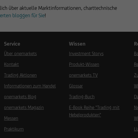
lich über aktuelle Marktinformationen, charttechnische
erten bloggen für Sie
!
Service
Wissen
R
Über onemarkets
Investment Storys
Ba
Kontakt
Produkt-Wissen
R
Trading Aktionen
onemarkets TV
Z
Informationen zum Handel
Glossar
W
onemarkets Blog
Trading-Buch
D
onemarkets Magazin
E-Book Reihe "Trading mit
N
Hebelprodukten"
Messen
W
Praktikum
L