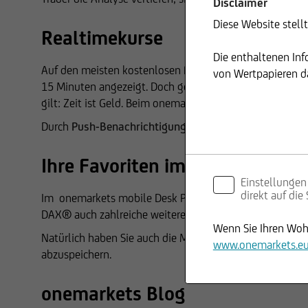
Disclaimer
Diese Website stell
Realtimekurse
Die enthaltenen In
Auf den meisten kostenlosen Finanzportalen werden die 
von Wertpapieren da
15 Minuten angezeigt. Doch gerade beim Trading kommt 
gilt: Zeit ist Geld. Beim onemarkets Trading-Desk Pro we
Durch
Push-Benachrichtigungen
werden Sie direkt über
Ihre Favoriten immer im Blick
Einstellungen
direkt auf die
Im onemarkets mobile Desk Pro behalten Sie den Über
DAX® auch zahlreiche weitere voreingestellte Kursli
Wenn Sie Ihren Wohn
Natürlich haben Sie auch die Möglichkeit, individuelle 
www.onemarkets.e
abzuspeichern.
onemarkets Blog