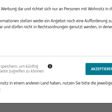
t Werbung dar und richtet sich nur an Personen mit Wohnsitz in de
formationen stellen weder ein Angebot noch eine Aufforderung z
Kurse von Aktien oder Indizes mit einer Zeitverzögerung von
r und dürfen nicht in Rechtsordnungen genutzt werden, in denen 
es darauf an, möglichst nah am Markt zu sein. Denn auch hier
rden Ihnen die Kurse daher in Echtzeit (Realtime) angezeigt.
 gesetzte Kursalarme informiert - schneller geht's nicht!
 speichern, um künftig
i
 Seite zugreifen zu können
blick. Unter dem Menüpunkt „Kurse“ können Sie neben dem
sten abrufen, etwa den MDAX® oder den EURO STOXX 50®.
sitz in einem anderen Land haben, nutzen Sie bitte die jeweilige
Kurslisten in Form von „Watchlists“ anzulegen und
u