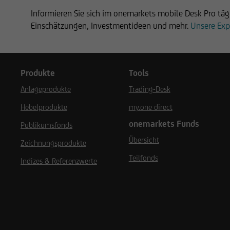
Informieren Sie sich im onemarkets mobile Desk Pro täg
Einschätzungen, Investmentideen und mehr.
Unsere Exp
Produkte
Tools
Anlageprodukte
Trading-Desk
Hebelprodukte
my.one direct
onemarkets Funds
Publikumsfonds
Übersicht
Zeichnungsprodukte
Teilfonds
Indizes & Referenzwerte