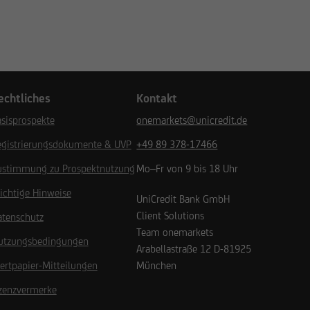
echtliches
Kontakt
sisprospekte
onemarkets@unicredit.de
egistrierungsdokumente & UVP
+49 89 378-17466
ustimmung zu Prospektnutzung
Mo–Fr von 9 bis 18 Uhr
ichtige Hinweise
UniCredit Bank GmbH
Client Solutions
atenschutz
Team onemarkets
utzungsbedingungen
Arabellastraße 12
D-81925
ertpapier-Mitteilungen
München
izenzvermerke