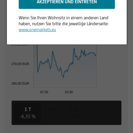
dies unzulässig ist.
Wenn Sie Ihren Wohnsitz in einem anderen Land
haben, nutzen Sie bitte die jeweilige Länderseite:
280,00 EUR
www.onemarkets.eu
275,00 EUR
270,00 EUR
265,00 EUR
07:30
10:30
1 T
3 M
6 M
1 J
3 J
-4,35 %
+3,13 %
+8,64 %
+24,93 %
+84,30 %