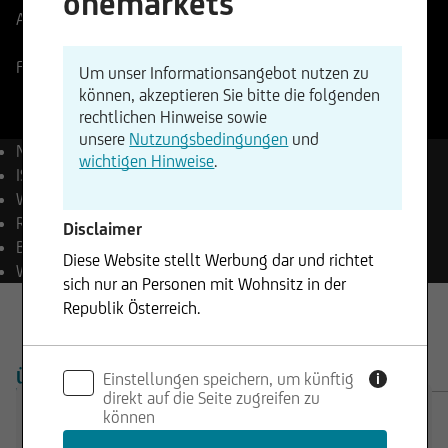
onemarkets
Aktueller Stand
273,50
EUR
Änderung
-4,51%
-12,34
Frankfurt
06.08.2026
- 21:53
Um unser Informationsangebot nutzen zu
können, akzeptieren Sie bitte die folgenden
rechtlichen Hinweise sowie
unsere
Nutzungsbedingungen
und
Name
Siemens AG
wichtigen Hinweise
.
ISIN
DE0007236101
WKN
723610
Reuters
SIEGn.DE
Disclaimer
Bloomberg
SIE GY Equity
Diese Website stellt Werbung dar und richtet
Währung
EUR
sich nur an Personen mit Wohnsitz in der
Republik Österreich.
Die enthaltenen Informationen stellen weder ein
ÜBERSICHT
PRODUKTE
Einstellungen speichern, um künftig
Angebot noch eine Aufforderung zum Kauf oder
i
direkt auf die Seite zugreifen zu
Verkauf von Wertpapieren dar und dürfen nicht
können
in Rechtsordnungen genutzt werden, in denen
Trading Desk