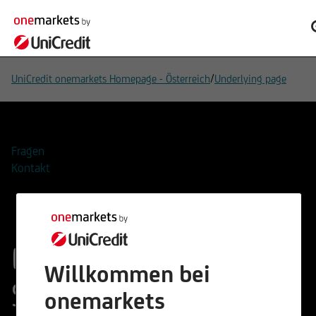
/
UniCredit onemarkets Homepage - Österreich
Underlying page
Fragen
Kontakt
Ethik Vorsorge
Willkommen bei
Strategy Index
onemarkets