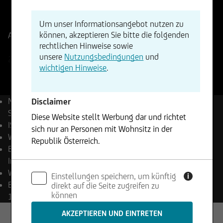
ISIN
WKN
DE000A2QBVT4
A2QBVT
Um unser Informationsangebot nutzen zu
können, akzeptieren Sie bitte die folgenden
Aktueller Stand
1108,78
Änderung
rechtlichen Hinweise sowie
+0,05%
+0,58
unsere
Nutzungsbedingungen
und
23.07.2026
- 22:00
wichtigen Hinweise
.
Name
Ethik Vorsorge
Disclaimer
Strategy Index
Diese Website stellt Werbung dar und richtet
ISIN
DE000A2QBVT4
sich nur an Personen mit Wohnsitz in der
WKN
A2QBVT
Republik Österreich.
Bloomberg
UCGREVSI
Index
Die enthaltenen Informationen stellen weder ein
Währung
EUR
Einstellungen speichern, um künftig
Angebot noch eine Aufforderung zum Kauf oder
i
Beteiligungsquote
direkt auf die Seite zugreifen zu
Verkauf von Wertpapieren dar und dürfen nicht
können
100,00 %
in Rechtsordnungen genutzt werden, in denen
dies unzulässig ist.