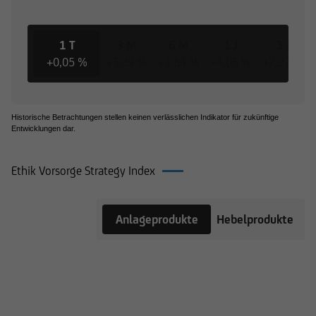
1 T
3 M
6 M
1 J
3 J
+0,05 %
+3,29 %
+1,84 %
+4,06 %
+7,27 %
Historische Betrachtungen stellen keinen verlässlichen Indikator für zukünftige
Entwicklungen dar.
Ethik Vorsorge Strategy Index
Produkte
Anlageprodukte
Hebelprodukte
auf Ethik
Vorsorge
Strategy
Index