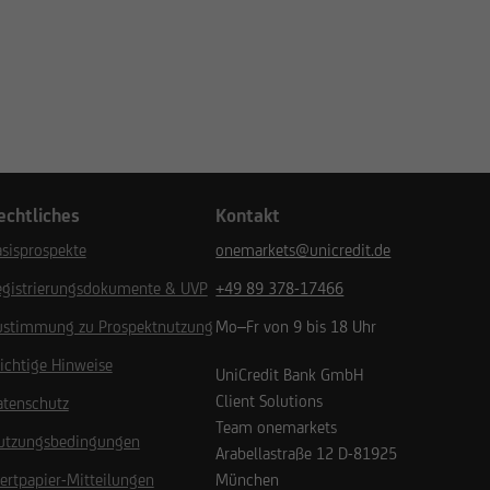
echtliches
Kontakt
sisprospekte
onemarkets@unicredit.de
egistrierungsdokumente & UVP
+49 89 378-17466
ustimmung zu Prospektnutzung
Mo–Fr von 9 bis 18 Uhr
ichtige Hinweise
UniCredit Bank GmbH
Client Solutions
atenschutz
Team onemarkets
utzungsbedingungen
Arabellastraße 12
D-81925
ertpapier-Mitteilungen
München