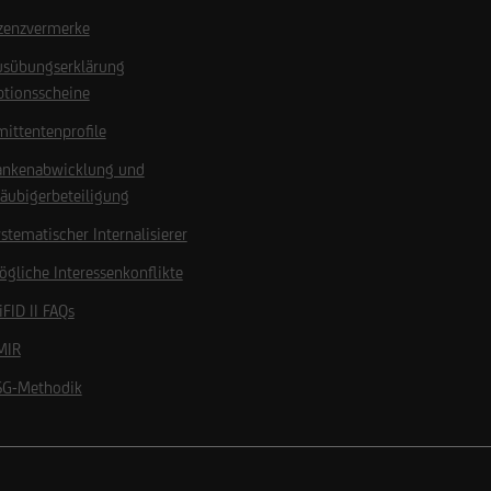
izenzvermerke
usübungserklärung
ptionsscheine
ittentenprofile
ankenabwicklung und
äubigerbeteiligung
stematischer Internalisierer
gliche Interessenkonflikte
FID II FAQs
MIR
SG-Methodik