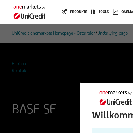
PRODUKTE
TOOLS
ONEMA
/
UniCredit onemarkets Homepage - Österreich
Underlying page
Fragen
Kontakt
BASF SE
Willkomm
ISIN
WKN
DE000BASF111
BASF11