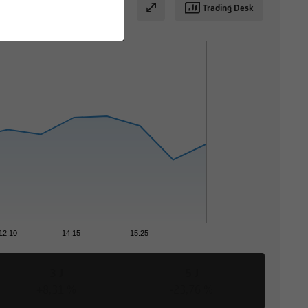
Trading Desk
12:10
14:15
15:25
3 J
5 J
+8,31 %
-23,76 %