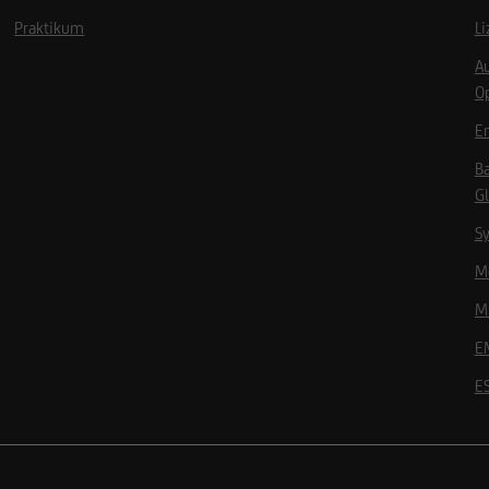
Praktikum
L
A
O
Em
B
Gl
Sy
Mö
Mi
E
E