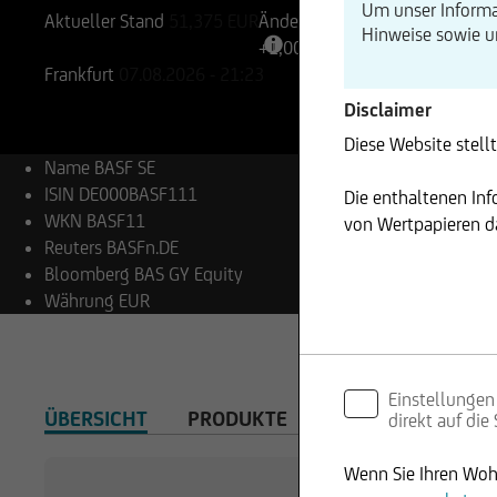
Um unser Informa
Aktueller Stand
51,375
EUR
Änderung
Hinweise sowie 
+1,00%
+0,52
Frankfurt
07.08.2026
- 21:23
Disclaimer
Diese Website stell
Name
BASF SE
ISIN
DE000BASF111
Die enthaltenen In
WKN
BASF11
von Wertpapieren da
Reuters
BASFn.DE
Bloomberg
BAS GY Equity
Währung
EUR
Einstellungen
ÜBERSICHT
PRODUKTE
direkt auf die
Wenn Sie Ihren Wohn