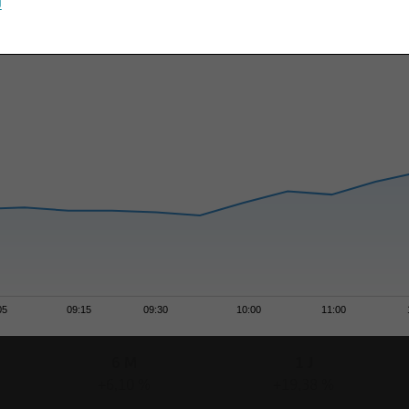
u
05
09:15
09:30
10:00
11:00
6 M
1 J
+6,10 %
+19,38 %