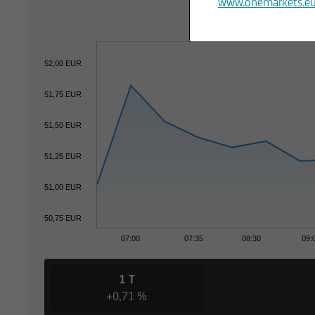
www.onemarkets.e
52,00 EUR
51,75 EUR
51,50 EUR
51,25 EUR
51,00 EUR
50,75 EUR
07:00
07:35
08:30
09:
1 T
3 M
+0,71 %
-0,94 %