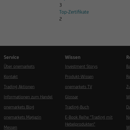
3
Top-Zertifikate
2
Service
Wissen
R
Über onemarkets
Investment Storys
Ba
Kontakt
Produkt-Wissen
R
Trading Aktionen
onemarkets TV
Z
Informationen zum Handel
Glossar
W
onemarkets Blog
Trading-Buch
D
onemarkets Magazin
E-Book Reihe "Trading mit
N
Hebelprodukten"
Messen
W