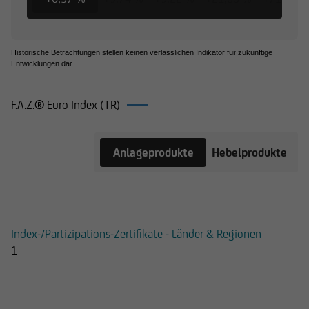
Historische Betrachtungen stellen keinen verlässlichen Indikator für zukünftige
Entwicklungen dar.
F.A.Z.® Euro Index (TR)
Produkte
Anlageprodukte
Hebelprodukte
auf F.A.Z.®
Euro Index
(TR)
Index-/Partizipations-Zertifikate - Länder & Regionen
1