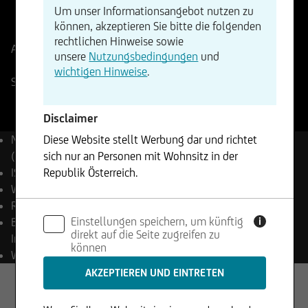
Um unser Informationsangebot nutzen zu
ISIN
WKN
können, akzeptieren Sie bitte die folgenden
DE000SLA2FE0
SLA2FE
rechtlichen Hinweise sowie
Aktueller Stand
456,94
Punkte
Änderung
unsere
Nutzungsbedingungen
und
+0,48%
+2,20
wichtigen Hinweise
.
Stuttgart
07.08.2026
- 13:58
Disclaimer
Name
F.A.Z.® Euro Index
Diese Website stellt Werbung dar und richtet
(TR)
sich nur an Personen mit Wohnsitz in der
ISIN
DE000SLA2FE0
Republik Österreich.
WKN
SLA2FE
Reuters
.FAZEUROT
Die enthaltenen Informationen stellen weder ein
Einstellungen speichern, um künftig
Bloomberg
FAZEUROT
Angebot noch eine Aufforderung zum Kauf oder
i
direkt auf die Seite zugreifen zu
Index
Verkauf von Wertpapieren dar und dürfen nicht
können
Währung
EUR
in Rechtsordnungen genutzt werden, in denen
dies unzulässig ist.