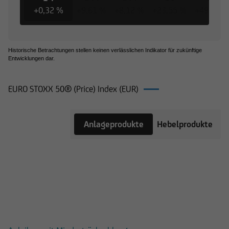
+0,32 %
+9,61 %
+8,12 %
+23,55 %
+49,47 %
Historische Betrachtungen stellen keinen verlässlichen Indikator für zukünftige
Entwicklungen dar.
EURO STOXX 50® (Price) Index (EUR)
Produkte
Anlageprodukte
Hebelprodukte
auf EURO
STOXX
50®
(Price)
Index
(EUR)