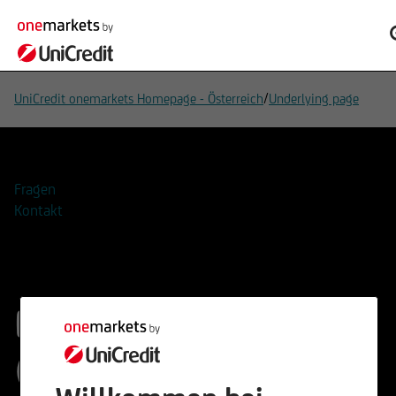
/
UniCredit onemarkets Homepage - Österreich
Underlying page
Fragen
Kontakt
EURO STOXX 50®
(Price) Index (EUR)