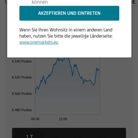
ÜBERSICHT
PRODUKTE
WICHTIGE HINWEISE
können
in Rechtsordnungen genutzt werden, in denen
dies unzulässig ist.
Trading Desk
Wenn Sie Ihren Wohnsitz in einem anderen Land
haben, nutzen Sie bitte die jeweilige Länderseite:
www.onemarkets.eu
6.560 Punkte
6.540 Punkte
6.520 Punkte
6.500 Punkte
6.480 Punkte
06:00
12:00
1 T
3 M
6 M
1 J
3 J