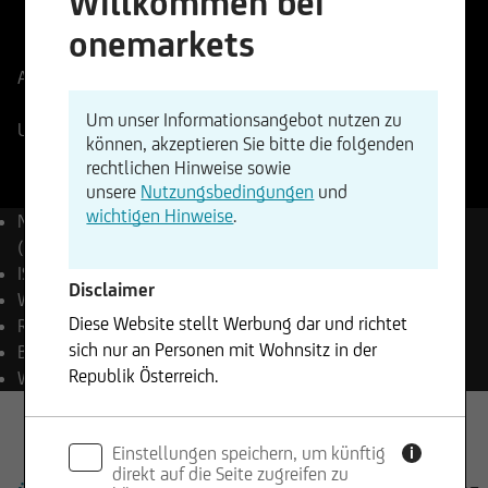
Willkommen bei
ISIN
WKN
onemarkets
EU0009658145
965814
Aktueller Stand
6537,25
Punkte
Änderung
+0,53%
+34,87
Um unser Informationsangebot nutzen zu
UniCredit Realtime Indikation
07.08.2026
- 21:59
können, akzeptieren Sie bitte die folgenden
rechtlichen Hinweise sowie
unsere
Nutzungsbedingungen
und
wichtigen Hinweise
.
Name
EURO STOXX 50®
(Price) Index (EUR)
ISIN
EU0009658145
Disclaimer
WKN
965814
Diese Website stellt Werbung dar und richtet
Reuters
.STOXX50E
sich nur an Personen mit Wohnsitz in der
Bloomberg
SX5E Index
Republik Österreich.
Währung
EUR
Die enthaltenen Informationen stellen weder ein
Einstellungen speichern, um künftig
Angebot noch eine Aufforderung zum Kauf oder
i
direkt auf die Seite zugreifen zu
Verkauf von Wertpapieren dar und dürfen nicht