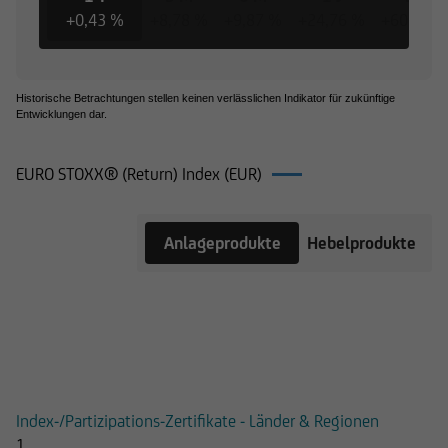
+0,43 %
+8,78 %
+9,87 %
+24,76 %
+60,84 %
Historische Betrachtungen stellen keinen verlässlichen Indikator für zukünftige
Entwicklungen dar.
EURO STOXX® (Return) Index (EUR)
Produkte
Anlageprodukte
Hebelprodukte
auf EURO
STOXX®
(Return)
Index
(EUR)
Index-/Partizipations-Zertifikate - Länder & Regionen
1