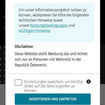
ISIN
WKN
Um unser Informationsangebot nutzen zu
EU0009658194
965819
können, akzeptieren Sie bitte die folgenden
Aktueller Stand
1606,27
Punkte
Änderung
rechtlichen Hinweise sowie
+2,28%
+36,68
unsere
Nutzungsbedingungen
und
Deutsche Börse
06.08.2026
- 23:50
wichtigen Hinweise
.
Disclaimer
Name
EURO STOXX®
(Return) Index (EUR)
Diese Website stellt Werbung dar und richtet
ISIN
EU0009658194
sich nur an Personen mit Wohnsitz in der
WKN
965819
Republik Österreich.
Reuters
.STOXXER
Bloomberg
SXXT Index
Die enthaltenen Informationen stellen weder ein
Währung
EUR
Einstellungen speichern, um künftig
Angebot noch eine Aufforderung zum Kauf oder
i
direkt auf die Seite zugreifen zu
Verkauf von Wertpapieren dar und dürfen nicht
können
in Rechtsordnungen genutzt werden, in denen
dies unzulässig ist.