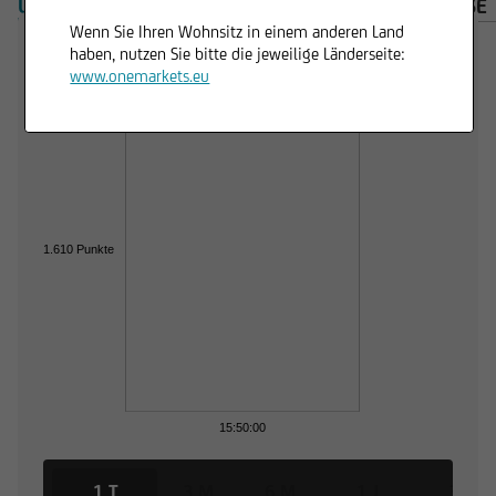
ÜBERSICHT
PRODUKTE
WICHTIGE HINWEISE
Wenn Sie Ihren Wohnsitz in einem anderen Land
haben, nutzen Sie bitte die jeweilige Länderseite:
Trading Desk
www.onemarkets.eu
1.610 Punkte
15:50:00
1 T
3 M
6 M
1 J
3 J