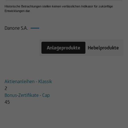
Historische Betrachtungen stellen keinen verlässlichen Indikator für zukünftige
Entwicklungen dar.
Danone S.A.
Produkte
Anlageprodukte
Hebelprodukte
auf
Danone
S.A.
Aktienanleihen - Klassik
2
Bonus-Zertifikate - Cap
45