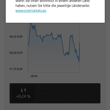
Wenn Sie Ihren Wohnsitz in einem anderen Land
haben, nutzen Sie bitte die jeweilige Länderseite:
www.onemarkets.eu
68,50 EUR
68,25 EUR
68,00 EUR
67,75 EUR
08:00
1 T
3 M
6 M
1 J
3 J
+0,24 %
+8,54 %
-1,45 %
-5,04 %
+25,13 %