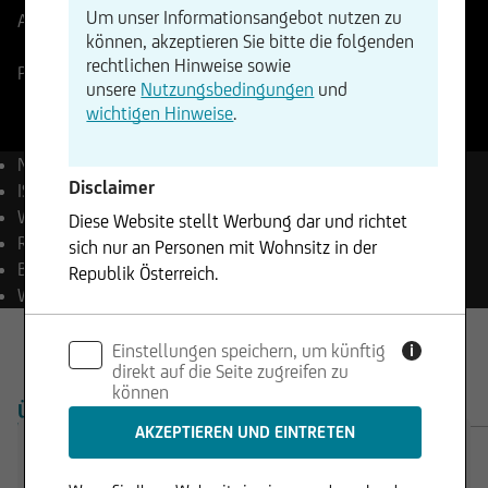
Um unser Informationsangebot nutzen zu
Aktueller Stand
68,22
EUR
Änderung
können, akzeptieren Sie bitte die folgenden
-0,03%
-0,02
rechtlichen Hinweise sowie
Paris
07.08.2026
- 17:35
unsere
Nutzungsbedingungen
und
wichtigen Hinweise
.
Name
Danone S.A.
Disclaimer
ISIN
FR0000120644
WKN
851194
Diese Website stellt Werbung dar und richtet
Reuters
DANO.PA
sich nur an Personen mit Wohnsitz in der
Bloomberg
BN FP Equity
Republik Österreich.
Währung
EUR
Die enthaltenen Informationen stellen weder ein
Einstellungen speichern, um künftig
Angebot noch eine Aufforderung zum Kauf oder
i
direkt auf die Seite zugreifen zu
Verkauf von Wertpapieren dar und dürfen nicht
können
in Rechtsordnungen genutzt werden, in denen
ÜBERSICHT
PRODUKTE
dies unzulässig ist.
Trading Desk