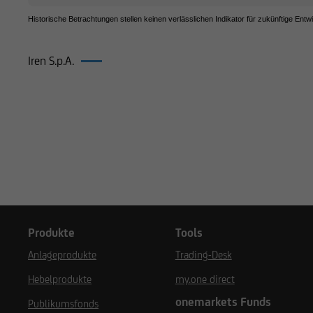
Historische Betrachtungen stellen keinen verlässlichen Indikator für zukünftige Entw
Iren S.p.A.
Produkte auf Iren S.p.A.
Produkte
Tools
Anlageprodukte
Trading-Desk
Hebelprodukte
my.one direct
onemarkets Funds
Publikumsfonds