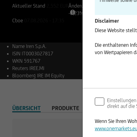
Aktueller Stand
2,552
EUR
Änderung
-0,23%
-0,01
Cboe
07.08.2026
- 17:35
Disclaimer
Diese Website stell
Die enthaltenen In
Name
Iren S.p.A.
von Wertpapieren da
ISIN
IT0003027817
WKN
591767
Reuters
IREE.MI
Bloomberg
IRE IM Equity
Einstellungen
direkt auf die
ÜBERSICHT
PRODUKTE
Wenn Sie Ihren Wohn
www.onemarkets.e