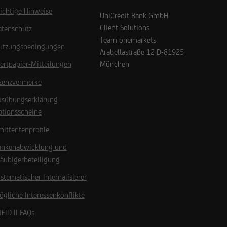
ichtige Hinweise
UniCredit Bank GmbH
Client Solutions
atenschutz
Team onemarkets
utzungsbedingungen
Arabellastraße 12
D-81925
ertpapier-Mitteilungen
München
izenzvermerke
usübungserklärung
ptionsscheine
ittentenprofile
ankenabwicklung und
äubigerbeteiligung
stematischer Internalisierer
gliche Interessenkonflikte
FID II FAQs