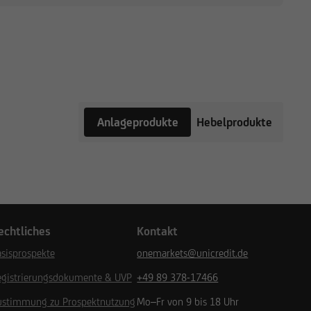
Anlageprodukte
Hebelprodukte
echtliches
Kontakt
sisprospekte
onemarkets@unicredit.de
egistrierungsdokumente & UVP
+49 89 378-17466
ustimmung zu Prospektnutzung
Mo–Fr von 9 bis 18 Uhr