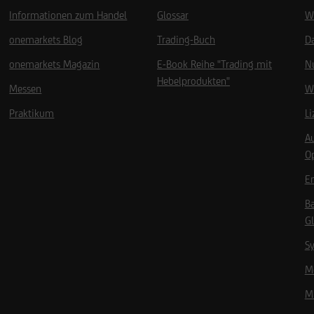
Informationen zum Handel
Glossar
W
onemarkets Blog
Trading-Buch
D
onemarkets Magazin
E-Book Reihe "Trading mit
N
Hebelprodukten"
Messen
W
Praktikum
L
A
O
Em
B
Gl
Sy
Mö
Mi