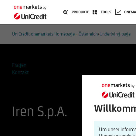
PRODUKTE
TOOLS
ONEMA
/
UniCredit onemarkets Homepage - Österreich
Underlying page
Fragen
Kontakt
Willkomm
Iren S.p.A.
ISIN
WKN
Um unser Informa
IT0003027817
591767
Hinweise sowie 