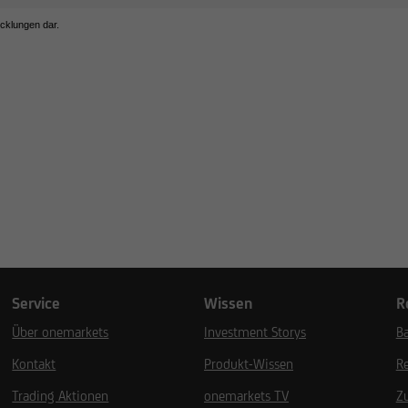
icklungen dar.
Service
Wissen
R
Über onemarkets
Investment Storys
Ba
Kontakt
Produkt-Wissen
R
Trading Aktionen
onemarkets TV
Z