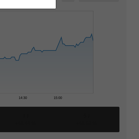
14:30
15:00
3 J
5 J
+48,44 %
+48,02 %