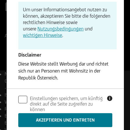
Fund - MD
Um unser Informationsangebot nutzen zu
können, akzeptieren Sie bitte die folgenden
ISIN
WKN
rechtlichen Hinweise sowie
unsere
Nutzungsbedingungen
und
LU2503843273
A3DRGR
wichtigen Hinweise
.
Aktueller Stand
-
Änderung
-%
-
-
-
Disclaimer
Diese Website stellt Werbung dar und richtet
sich nur an Personen mit Wohnsitz in der
Name
onemarkets Amundi
Republik Österreich.
Climate Focus Equity Fund
- MD
Die enthaltenen Informationen stellen weder ein
ISIN
LU2503843273
Einstellungen speichern, um künftig
Angebot noch eine Aufforderung zum Kauf oder
i
WKN
A3DRGR
direkt auf die Seite zugreifen zu
Verkauf von Wertpapieren dar und dürfen nicht
Reuters
LP68727577
können
in Rechtsordnungen genutzt werden, in denen
Bloomberg
ONVCFMD LX
dies unzulässig ist.
Equity
Währung
EUR