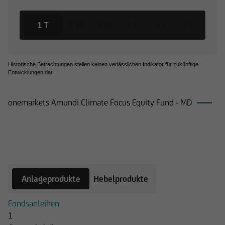
1 T
3 M
6 M
1 J
3 J
5 J
Historische Betrachtungen stellen keinen verlässlichen Indikator für zukünftige
Entwicklungen dar.
onemarkets Amundi Climate Focus Equity Fund - MD
Produkte auf onemarkets Amundi
Climate Focus Equity Fund - MD
Anlageprodukte
Hebelprodukte
Fondsanleihen
1