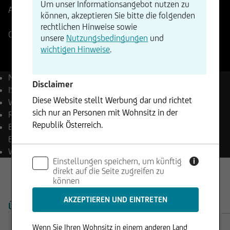
Um unser Informationsangebot nutzen zu
Aktueller Stand
63,52
Änderung
können, akzeptieren Sie bitte die folgenden
-0,06%
-0,04
rechtlichen Hinweise sowie
Cboe
07.08.2026
- 05:35
unsere
Nutzungsbedingungen
und
wichtigen Hinweise
.
Name
Akzo Nobel NV
Disclaimer
ISIN
NL0013267909
Diese Website stellt Werbung dar und richtet
WKN
A2PB32
sich nur an Personen mit Wohnsitz in der
Reuters
AKZO.AS
Republik Österreich.
Bloomberg
AKZA NA
Equity
Die enthaltenen Informationen stellen weder ein
Währung
EUR
Einstellungen speichern, um künftig
Angebot noch eine Aufforderung zum Kauf oder
i
direkt auf die Seite zugreifen zu
Verkauf von Wertpapieren dar und dürfen nicht
können
in Rechtsordnungen genutzt werden, in denen
dies unzulässig ist.
ÜBERSICHT
PRODUKTE
Wenn Sie Ihren Wohnsitz in einem anderen Land