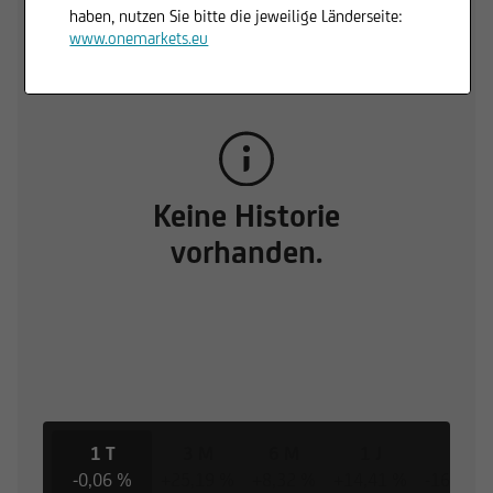
Trading Desk
haben, nutzen Sie bitte die jeweilige Länderseite:
www.onemarkets.eu
Keine Historie
vorhanden.
1 T
3 M
6 M
1 J
3 J
-0,06 %
+25,19 %
+8,32 %
+14,41 %
-16,99 