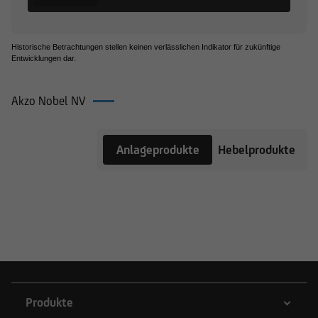
Historische Betrachtungen stellen keinen verlässlichen Indikator für zukünftige
Entwicklungen dar.
Akzo Nobel NV
Produkte
Anlageprodukte
Hebelprodukte
auf Akzo
Nobel NV
Produkte