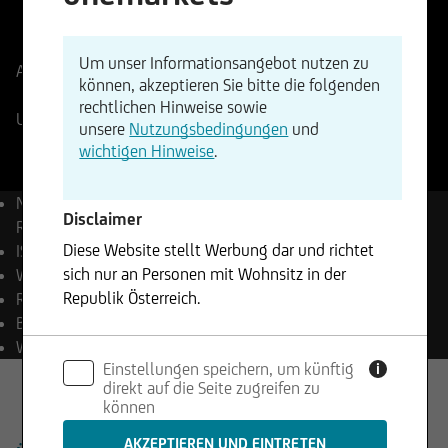
ISIN
WKN
US78378X1072
A0AET0
Um unser Informationsangebot nutzen zu
Aktueller Stand
7753,38
Punkte
Änderung
können, akzeptieren Sie bitte die folgenden
+0,56%
+43,66
rechtlichen Hinweise sowie
UniCredit Realtime Indikation
07.08.2026
- 21:59
unsere
Nutzungsbedingungen
und
wichtigen Hinweise
.
Name
S&P 500® (Price
Disclaimer
Return) Index
Diese Website stellt Werbung dar und richtet
ISIN
US78378X1072
sich nur an Personen mit Wohnsitz in der
WKN
A0AET0
Republik Österreich.
Reuters
.SPX
Bloomberg
SPX Index
Die enthaltenen Informationen stellen weder ein
Währung
USD
Einstellungen speichern, um künftig
Angebot noch eine Aufforderung zum Kauf oder
i
direkt auf die Seite zugreifen zu
Verkauf von Wertpapieren dar und dürfen nicht
können
in Rechtsordnungen genutzt werden, in denen
dies unzulässig ist.