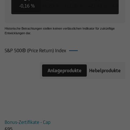
-0,16 %
+4,20 %
+11,26 %
+21,48 %
+70,63 
Historische Betrachtungen stellen keinen verlässlichen Indikator für zukünftige
Entwicklungen dar.
S&P 500® (Price Return) Index
Produkte
Anlageprodukte
Hebelprodukte
auf S&P
500®
(Price
Return)
Index
Bonus-Zertifikate - Cap
695