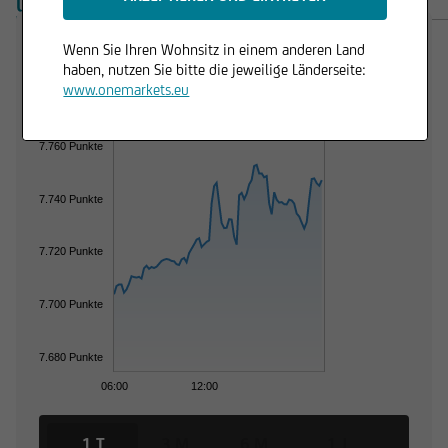
ÜBERSICHT
PRODUKTE
Wenn Sie Ihren Wohnsitz in einem anderen Land
Trading Desk
haben, nutzen Sie bitte die jeweilige Länderseite:
www.onemarkets.eu
7.760 Punkte
7.740 Punkte
7.720 Punkte
7.700 Punkte
7.680 Punkte
06:00
12:00
1 T
3 M
6 M
1 J
3 J