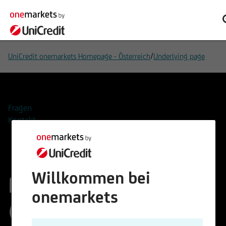
/
UniCredit onemarkets Homepage - Österreich
Underlying page
Fragen
Kontakt
Willkommen bei
Fuchs SE
onemarkets
(Vorzugsaktien)