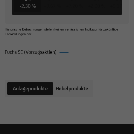
-2,30 %
+9,67 %
+7,20 %
+2,00 %
+9,17 %
Historische Betrachtungen stellen keinen verlässlichen Indikator für zukünftige
Entwicklungen dar.
Fuchs SE (Vorzugsaktien)
Produkte auf Fuchs SE (Vorzugsaktien)
Anlageprodukte
Hebelprodukte