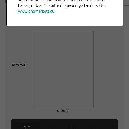
ÜBERSICHT
PRODUKTE
haben, nutzen Sie bitte die jeweilige Länderseite:
www.onemarkets.eu
Trading Desk
40,60 EUR
06:06:00
1 T
3 M
6 M
1 J
3 J