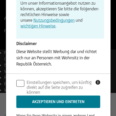
Um unser Informationsangebot nutzen zu
ISIN
WKN
können, akzeptieren Sie bitte die folgenden
DE000A3E5D64
A3E5D6
rechtlichen Hinweise sowie
Aktueller Stand
40,92
EUR
Änderung
unsere
Nutzungsbedingungen
und
+0,25%
+0,10
wichtigen Hinweise
.
Frankfurt
07.08.2026
- 21:24
Disclaimer
Diese Website stellt Werbung dar und richtet
Name
Fuchs SE
sich nur an Personen mit Wohnsitz in der
(Vorzugsaktien)
Republik Österreich.
ISIN
DE000A3E5D64
WKN
A3E5D6
Die enthaltenen Informationen stellen weder ein
Reuters
FPE3_p.DE
Einstellungen speichern, um künftig
Angebot noch eine Aufforderung zum Kauf oder
i
Bloomberg
FPE3 GY Equity
direkt auf die Seite zugreifen zu
Verkauf von Wertpapieren dar und dürfen nicht
Währung
EUR
können
in Rechtsordnungen genutzt werden, in denen
dies unzulässig ist.
Wenn Sie Ihren Wohnsitz in einem anderen Land