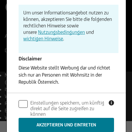
(EUR)
Um unser Informationsangebot nutzen zu
können, akzeptieren Sie bitte die folgenden
ISIN
WKN
rechtlichen Hinweise sowie
EU0009658434
965843
unsere
Nutzungsbedingungen
und
Aktueller Stand
966,91
Punkte
Änderung
wichtigen Hinweise
.
+0,14%
+1,40
Deutsche Börse
05.08.2026
- 17:30
Disclaimer
Diese Website stellt Werbung dar und richtet
sich nur an Personen mit Wohnsitz in der
Name
EURO STOXX® Banks
Republik Österreich.
(Net Return) Index (EUR)
ISIN
EU0009658434
Die enthaltenen Informationen stellen weder ein
WKN
965843
Einstellungen speichern, um künftig
Angebot noch eine Aufforderung zum Kauf oder
i
Reuters
.SX7T
direkt auf die Seite zugreifen zu
Verkauf von Wertpapieren dar und dürfen nicht
Bloomberg
SX7T Index
können
in Rechtsordnungen genutzt werden, in denen
Währung
EUR
dies unzulässig ist.