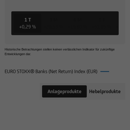
1 T
3 M
6 M
1 J
3 J
+0,29 %
+20,53 %
+19,60 %
+51,85 %
+222,
Historische Betrachtungen stellen keinen verlässlichen Indikator für zukünftige
Entwicklungen dar.
EURO STOXX® Banks (Net Return) Index (EUR)
Produkte
Anlageprodukte
Hebelprodukte
auf EURO
STOXX®
Banks (Net
Return)
Index