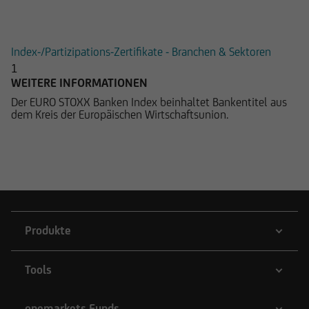
(EUR)
Index-/Partizipations-Zertifikate - Branchen & Sektoren
1
WEITERE INFORMATIONEN
Der EURO STOXX Banken Index beinhaltet Bankentitel aus
dem Kreis der Europäischen Wirtschaftsunion.
Produkte
Tools
onemarkets Funds