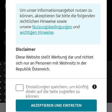
(EUR)
Um unser Informationsangebot nutzen zu
können, akzeptieren Sie bitte die folgenden
ISIN
WKN
rechtlichen Hinweise sowie
EU0009658434
965843
unsere
Nutzungsbedingungen
und
Aktueller Stand
971,64
Punkte
Änderung
wichtigen Hinweise
.
-0,24%
-2,32
Deutsche Börse
07.08.2026
- 17:29
Disclaimer
Diese Website stellt Werbung dar und richtet
sich nur an Personen mit Wohnsitz in der
Name
EURO STOXX® Banks
Republik Österreich.
(Net Return) Index (EUR)
ISIN
EU0009658434
Die enthaltenen Informationen stellen weder ein
WKN
965843
Einstellungen speichern, um künftig
Angebot noch eine Aufforderung zum Kauf oder
i
Reuters
.SX7T
direkt auf die Seite zugreifen zu
Verkauf von Wertpapieren dar und dürfen nicht
Bloomberg
SX7T Index
können
in Rechtsordnungen genutzt werden, in denen
Währung
EUR
dies unzulässig ist.