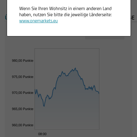
Wenn Sie Ihren Wohnsitz in einem anderen Land
haben, nutzen Sie bitte die jeweilige Länderseite:
ÜBERSICHT
PRODUKTE
WICHTIGE HINWEISE
www.onemarkets.eu
Trading Desk
980,00 Punkte
975,00 Punkte
970,00 Punkte
965,00 Punkte
960,00 Punkte
08:00