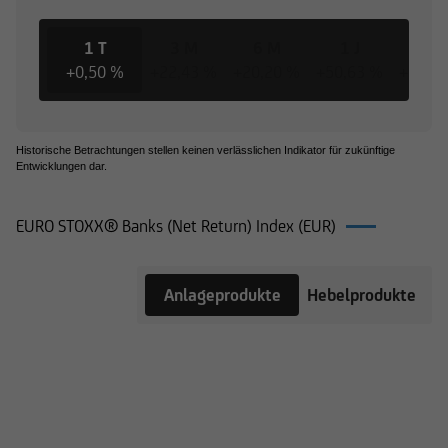
1 T
3 M
6 M
1 J
3 J
+0,50 %
+22,43 %
+20,20 %
+50,63 %
+222,
Historische Betrachtungen stellen keinen verlässlichen Indikator für zukünftige
Entwicklungen dar.
EURO STOXX® Banks (Net Return) Index (EUR)
Produkte
Anlageprodukte
Hebelprodukte
auf EURO
STOXX®
Banks (Net
Return)
Index