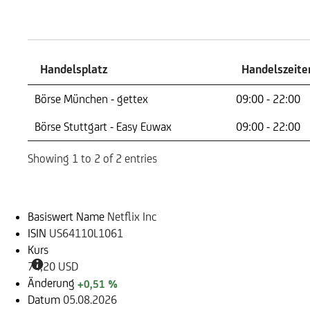
Handelszeiten
Handelsplatz
Handelszeite
Handelsplatz
Handelszeite
Börse München - gettex
09:00 - 22:00
Börse Stuttgart - Easy Euwax
09:00 - 22:00
Showing 1 to 2 of 2 entries
Basiswert
Basiswert Name
Netflix Inc
ISIN
US64110L1061
Kurs
74,20 USD
Änderung
+0,51 %
Datum
05.08.2026