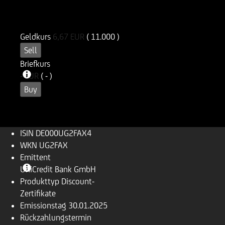
ISIN
WKN
DE000UG2FAX4
UG2FAX
Geldkurs
6,67
EUR
( 11.000 )
Sell
Briefkurs
-
EUR
( - )
Buy
ISIN
DE000UG2FAX4
WKN
UG2FAX
Emittent
UniCredit Bank GmbH
Produkttyp
Discount-
Zertifikate
Emissionstag
30.01.2025
Rückzahlungs­termin