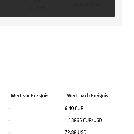
5 J
Seit Auflage
-11,89 %
Wert vor Ereignis
Wert nach Ereignis
-
6,40 EUR
-
1,13865 EUR/USD
-
72,88 USD