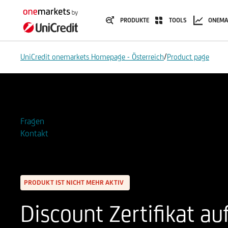
PRODUKTE
TOOLS
ONEMA
/
UniCredit onemarkets Homepage - Österreich
Product page
Zur Watchlist hinzufügen
Fragen
Kontakt
PRODUKT IST NICHT MEHR AKTIV
Discount Zertifikat auf