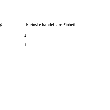
ag
Kleinste handelbare Einheit
ag
Kleinste handelbare Einheit
1
1