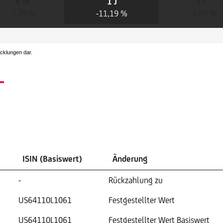
6 M
1 J
3 J
-7,75 %
-11,19 %
-11,89 %
icklungen dar.
ISIN (Basiswert)
Änderung
-
Rückzahlung zu
US64110L1061
Festgestellter Wert
US64110L1061
Festgestellter Wert Basiswert