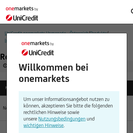
/
/
UniCredit onemarkets Homepage - Österreich
Produkte
/
Indizes & Referenzwerte
Rohstoffindex - Referenzwerte
Rohstoffindex - Referenzwerte
Willkommen bei
onemarkets
Aktueller
Datum,
Name
Änderung
Stand
Zeit
Um unser Informationsangebot nutzen zu
können, akzeptieren Sie bitte die folgenden
No data available in table
rechtlichen Hinweise sowie
unsere
Nutzungsbedingungen
und
wichtigen Hinweise
.