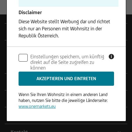
Disclaimer
Diese Website stellt Werbung dar und richtet
sich nur an Personen mit Wohnsitz in der
Produkte
Republik Österreich.
Tools
Die enthaltenen Informationen stellen weder ein
Einstellungen speichern, um künftig
Angebot noch eine Aufforderung zum Kauf oder
i
direkt auf die Seite zugreifen zu
Verkauf von Wertpapieren dar und dürfen nicht
onemarkets Funds
können
in Rechtsordnungen genutzt werden, in denen
dies unzulässig ist.
Service
Wenn Sie Ihren Wohnsitz in einem anderen Land
Wissen
haben, nutzen Sie bitte die jeweilige Länderseite:
www.onemarkets.eu
Rechtliches
Kontakt