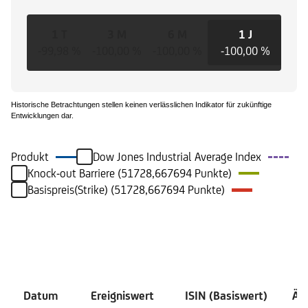
1 T
3 M
6 M
1 J
-99,98 %
-100,00 %
-100,00 %
-100,00 %
-10
Historische Betrachtungen stellen keinen verlässlichen Indikator für zukünftige
Entwicklungen dar.
Produkt
Dow Jones Industrial Average Index
Knock-out Barriere (51728,667694 Punkte)
Basispreis(Strike) (51728,667694 Punkte)
Ereignisse
Datum
Ereigniswert
ISIN (Basiswert)
Än