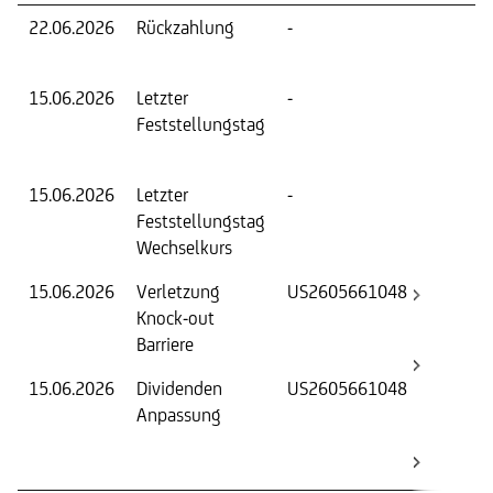
22.06.2026
Rückzahlung
-
Rüc
zu
15.06.2026
Letzter
-
Fest
Feststellungstag
Wer
Basi
15.06.2026
Letzter
-
Fest
Feststellungstag
Wer
Wechselkurs
15.06.2026
Verletzung
US2605661048
-
Knock-out
Barriere
15.06.2026
Dividenden
US2605661048
Basi
Anpassung
(Stri
Kno
Barr