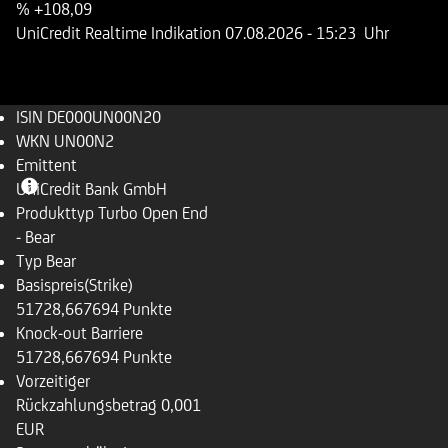
%
+108,09
UniCredit Realtime Indikation
07.08.2026
- 15:23 Uhr
ISIN
DE000UN00N20
WKN
UN00N2
Emittent
UniCredit Bank GmbH
Produkttyp
Turbo Open End
- Bear
Typ
Bear
Basispreis(Strike)
51728,667694 Punkte
Knock-out Barriere
51728,667694 Punkte
Vorzeitiger
Rückzahlungsbetrag
0,001
EUR