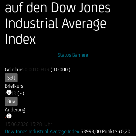
auf den Dow Jones
Industrial Average
Index
ISIN
WKN
Status Barriere
DE000UN00N20
UN00N2
Geldkurs
0,0010
EUR
( 10.000 )
Sell
Briefkurs
-
EUR
( - )
Buy
Änderung
-
-
15.06.2026
15:28
Uhr
Dow Jones Industrial Average Index
53993,00 Punkte
+0,20