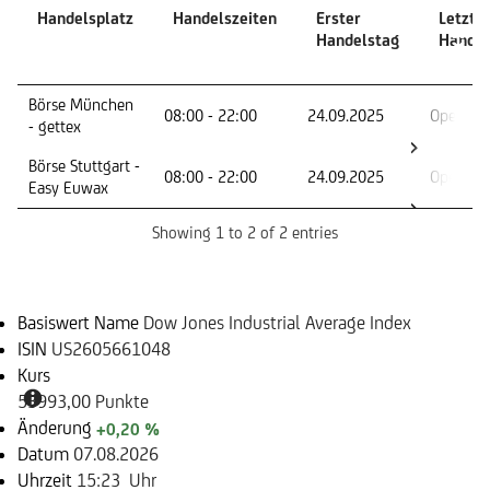
Handelsplatz
Handelszeiten
Erster
Letzte
Handelstag
Handel
Handelsplatz
Handelszeiten
Erster
Letzte
Börse München
08:00 - 22:00
24.09.2025
Open En
Handelstag
Handel
- gettex
Börse Stuttgart -
08:00 - 22:00
24.09.2025
Open En
Easy Euwax
Showing 1 to 2 of 2 entries
Basiswert
Basiswert Name
Dow Jones Industrial Average Index
ISIN
US2605661048
Kurs
53993,00 Punkte
Änderung
+0,20 %
Datum
07.08.2026
Uhrzeit
15:23 Uhr