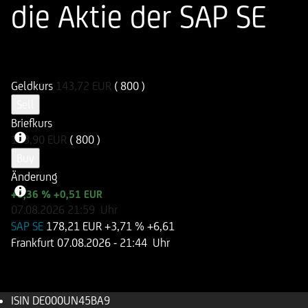
die Aktie der SAP SE
ISIN
WKN
DE000UN45BA9
UN45BA
Geldkurs
143,72
EUR
( 800 )
Sell
Briefkurs
143,90
EUR
( 800 )
Buy
Änderung
+0,36 %
+0,51 EUR
07.08.2026
21:59
Uhr
SAP SE
178,21 EUR
+3,71 %
+6,61
Frankfurt
07.08.2026
- 21:44 Uhr
ISIN
DE000UN45BA9