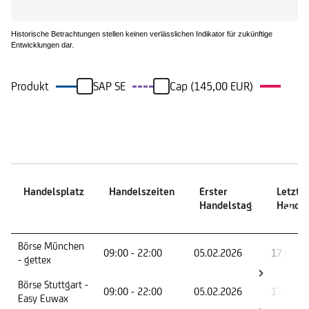
Historische Betrachtungen stellen keinen verlässlichen Indikator für zukünftige
Entwicklungen dar.
Produkt
SAP SE
Cap (145,00 EUR)
Handelszeiten
Handelsplatz
Handelszeiten
Erster
Letzte
Handelstag
Handel
Handelsplatz
Handelszeiten
Erster
Letzte
Börse München
09:00 - 22:00
05.02.2026
17.09.2
Handelstag
Handel
- gettex
Börse Stuttgart -
09:00 - 22:00
05.02.2026
17.09.2
Easy Euwax