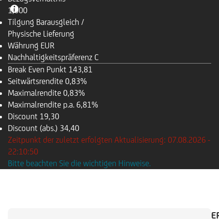
1,000
Tilgung
Barausgleich /
Physische Lieferung
Währung
EUR
Nachhaltigkeitspräferenz
C
Break Even Punkt
143,81
Seitwärtsrendite
0,83%
Maximalrendite
0,83%
Maximalrendite p.a.
6,81%
Discount
19,30
Discount (abs.)
34,40
Zeitpunkt der zuletzt erfolgten Aktualisierung: 07.08.2026 -
22:10:50
Bitte beachten Sie die wichtigen Hinweise.
ÜBERSICHT
BASISWERT
ZAHLUNGSKALENDE