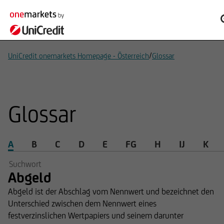
/
UniCredit onemarkets Homepage - Österreich
Glossar
Glossar
A
B
C
D
E
FG
H
IJ
K
Abgeld
Abgeld ist der Abschlag vom Nennwert und bezeichnet den
Unterschied zwischen dem Nennwert eines
festverzinslichen Wertpapiers und seinem darunter