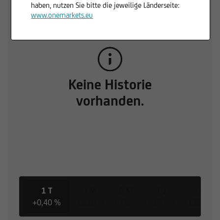
haben, nutzen Sie bitte die jeweilige Länderseite:
www.onemarkets.eu
Keine Historie
vorhanden.
1 T
3 M
6 M
1 J
3 J
+0,40 %
-15,16 %
-8,92 %
+8,91 %
+138,57 