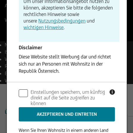
Um unser Informationsangebot nutzen zu
Aktueller Stand
6645,72
Punkte
Änderung
können, akzeptieren Sie bitte die folgenden
+0,40%
+26,74
rechtlichen Hinweise sowie
Wien
25.03.2022
- 06:20
unsere
Nutzungsbedingungen
und
wichtigen Hinweise
.
Name
ATX® Total Return
Disclaimer
ISIN
AT0000A09FJ6
Diese Website stellt Werbung dar und richtet
WKN
A0SNSF
sich nur an Personen mit Wohnsitz in der
Reuters
.ATXTR
Republik Österreich.
Bloomberg
ATXTR Index
Währung
EUR
Die enthaltenen Informationen stellen weder ein
Einstellungen speichern, um künftig
Angebot noch eine Aufforderung zum Kauf oder
i
direkt auf die Seite zugreifen zu
Verkauf von Wertpapieren dar und dürfen nicht
können
in Rechtsordnungen genutzt werden, in denen
ÜBERSICHT
PRODUKTE
dies unzulässig ist.
Trading Desk
Wenn Sie Ihren Wohnsitz in einem anderen Land